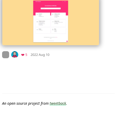
Mood
0
On twitter.com
Favorites
❤️ 5
2022 Aug 10
An open source project from
tweetback
.