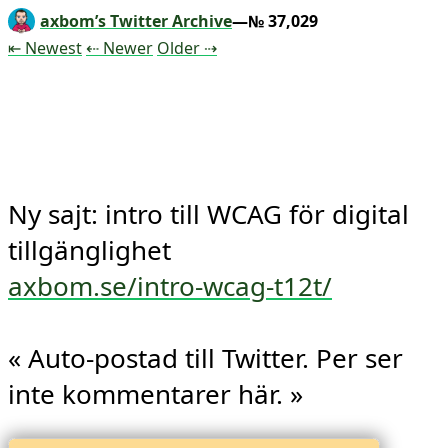
axbom’s Twitter Archive
—№ 37,029
Tweet
Tweet
Tweet
⇤ Newest
⇠ Newer
Older
⇢
Ny sajt: intro till WCAG för digital 
axbom.se/intro-wcag-t12t/
« Auto-postad till Twitter. Per ser 
inte kommentarer här. »